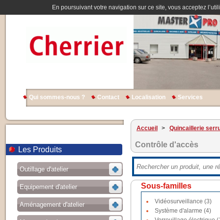
En poursuivant votre navigation sur ce site, vous acceptez l’util
Qui sommes-nous ?
Contact
Localisation
Services
Accueil
>
Quincaillerie serr
Contrôle d'accès
Les Produits
Outillage d'atelier
Sous-familles
Equipement d'atelier
Vidéosurveillance (3)
Aménagement d'atelier
Système d'alarme (4)