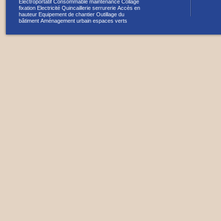
Électroportatif
Consommable maintenance
Collage
fixation
Electricité
Quincaillerie serrurerie
Accès en
hauteur
Equipement de chantier
Outillage du
bâtiment
Aménagement urbain espaces verts