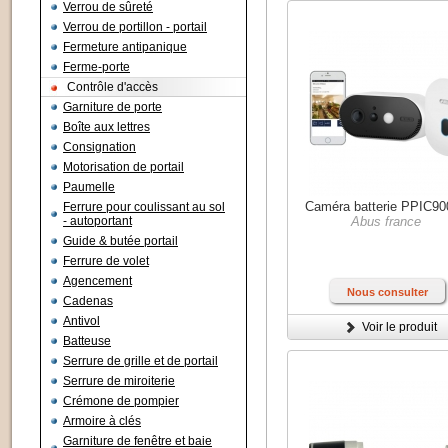
Verrou de sûreté
Verrou de portillon - portail
Fermeture antipanique
Ferme-porte
Contrôle d'accès
Garniture de porte
Boîte aux lettres
Consignation
Motorisation de portail
Paumelle
Caméra batterie PPIC9
Ferrure pour coulissant au sol
- autoportant
Abus france
Guide & butée portail
Ferrure de volet
Agencement
Nous consulter
Cadenas
Antivol
Voir le produit
Batteuse
Serrure de grille et de portail
Serrure de miroiterie
Crémone de pompier
Armoire à clés
Garniture de fenêtre et baie