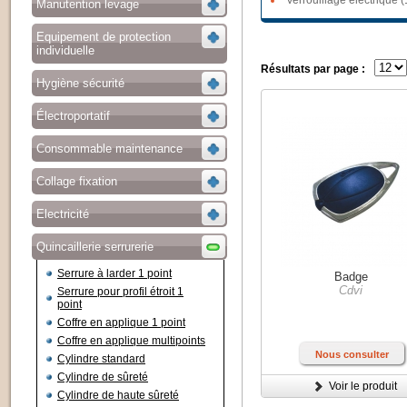
Verrouillage électrique (
Manutention levage
Equipement de protection
individuelle
Résultats par page :
Hygiène sécurité
Électroportatif
Consommable maintenance
Collage fixation
Electricité
Quincaillerie serrurerie
Serrure à larder 1 point
Badge
Cdvi
Serrure pour profil étroit 1
point
Coffre en applique 1 point
Coffre en applique multipoints
Nous consulter
Cylindre standard
Cylindre de sûreté
Voir le produit
Cylindre de haute sûreté