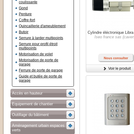
coulissante
Gond
Penture
Coffre-fort
Quincaillerie d'ameublement
Butoir
Cylindre éléctronique Libr
Iseo france sas (caver
Serrure à larder multipoints
Serrure pour profil étroit
multipoints
Motorisation de volet
Nous consulter
Motorisation de porte de
garage
Voir le produit
Ferrure de porte de garage
Guide et butée de porte de
garage
Accès en hauteur
Equipement de chantier
Outillage du bâtiment
Aménagement urbain espaces
verts