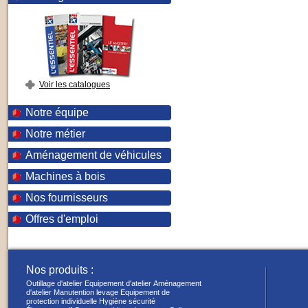
Voir les catalogues
Notre équipe
Notre métier
Aménagement de véhicules
Machines à bois
Nos fournisseurs
Offres d'emploi
Nos produits :
Outillage d'atelier
Equipement d'atelier
Aménagement
d'atelier
Manutention levage
Equipement de
protection individuelle
Hygiène sécurité