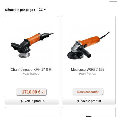
Résultats par page :
Chanfreineuse KFH 17-8 R
Meuleuse WSG 7-125
Fein france
Fein france
1710,00 €
Nous consulter
HT
Voir le produit
Voir le produit