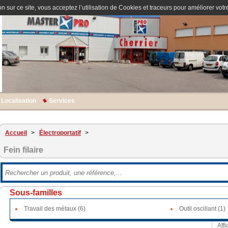
n sur ce site, vous acceptez l’utilisation de Cookies et traceurs pour améliorer votre
Localisation
Services
Accueil
>
Électroportatif
>
Fein filaire
Sous-familles
Travail des métaux (6)
Outil oscillant (1)
Affi