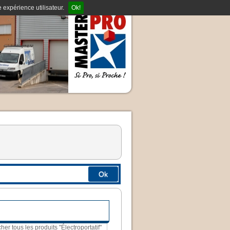
 expérience utilisateur.
Ok!
Ok
cher tous les produits "Électroportatif"