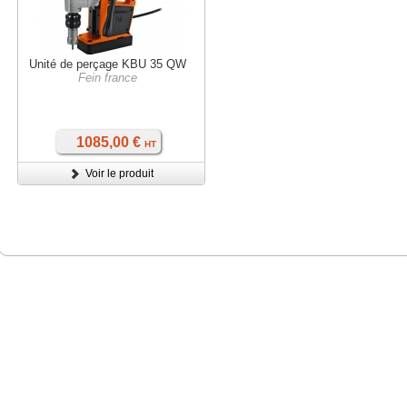
Unité de perçage KBU 35 QW
Fein france
1085,00 €
HT
Voir le produit