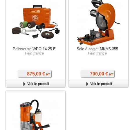
Polisseuse WPO 14-25 E
Scie à onglet MKAS 355
Fein france
Fein france
875,00 €
700,00 €
HT
HT
Voir le produit
Voir le produit