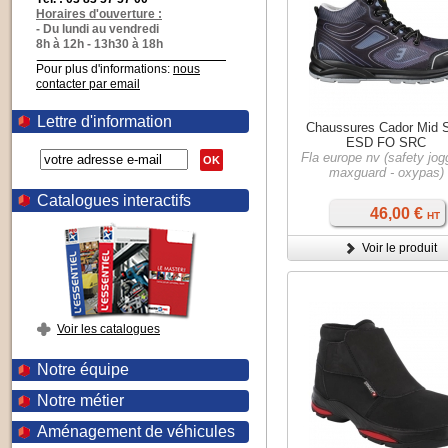
Horaires d'ouverture :
- Du lundi au vendredi
8h à 12h - 13h30 à 18h
Pour plus d'informations:
nous
contacter par email
Lettre d'information
Chaussures Cador Mid 
ESD FO SRC
Fla europe nv (safety jog
OK
maxguard - oxypas)
Catalogues interactifs
46,00 €
HT
Voir le produit
Voir les catalogues
Notre équipe
Notre métier
Aménagement de véhicules