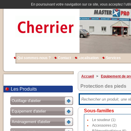
En poursuivant votre navigation sur ce site, vous acceptez l’util
Qui sommes-nous ?
Contact
Localisation
Services
Accueil
>
Equipement de pro
Protection des pieds
Les Produits
Outillage d'atelier
Sous-familles
Equipement d'atelier
Le soudeur (1)
Aménagement d'atelier
Accessoires (2)