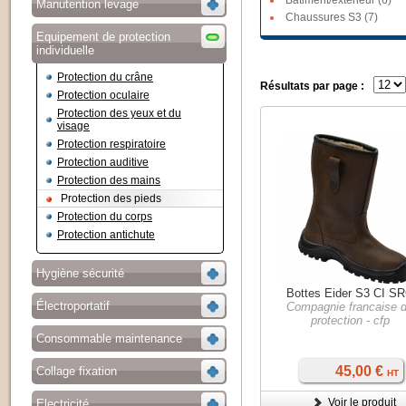
Bâtiment/extérieur (6)
Manutention levage
Chaussures S3 (7)
Equipement de protection
individuelle
Protection du crâne
Résultats par page :
Protection oculaire
Protection des yeux et du
visage
Protection respiratoire
Protection auditive
Protection des mains
Protection des pieds
Protection du corps
Protection antichute
Hygiène sécurité
Bottes Eider S3 CI S
Électroportatif
Compagnie francaise 
protection - cfp
Consommable maintenance
45,00 €
Collage fixation
HT
Voir le produit
Electricité