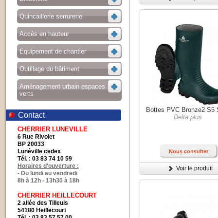
Quincaillerie serrurerie
Accès en hauteur
Equipement de chantier
Outillage du bâtiment
Aménagement urbain espaces
verts
Bottes PVC Bronze2 S5
Contact
Delta plus
CHERRIER LUNEVILLE
6 Rue Rivolet
BP 20033
Lunéville cedex
Nous consulter
Tél. : 03 83 74 10 59
Horaires d'ouverture :
Voir le produit
- Du lundi au vendredi
8h à 12h - 13h30 à 18h
CHERRIER HEILLECOURT
2 allée des Tilleuls
54180 Heillecourt
Tél. : 03 83 57 57 00