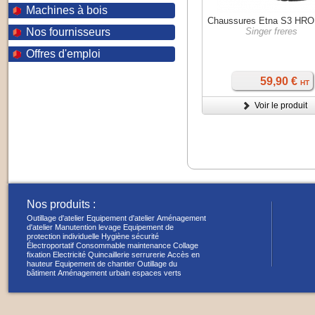
Machines à bois
Chaussures Etna S3 HR
Nos fournisseurs
Singer freres
Offres d'emploi
59,90 €
HT
Voir le produit
Nos produits :
Outillage d'atelier
Equipement d'atelier
Aménagement
d'atelier
Manutention levage
Equipement de
protection individuelle
Hygiène sécurité
Électroportatif
Consommable maintenance
Collage
fixation
Electricité
Quincaillerie serrurerie
Accès en
hauteur
Equipement de chantier
Outillage du
bâtiment
Aménagement urbain espaces verts