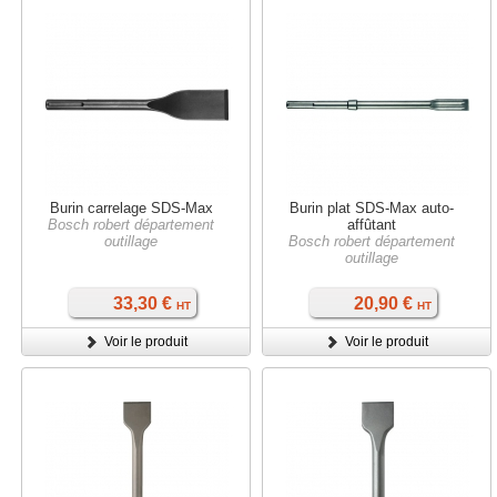
Burin carrelage SDS-Max
Burin plat SDS-Max auto-
Bosch robert département
affûtant
outillage
Bosch robert département
outillage
33,30 €
20,90 €
HT
HT
Voir le produit
Voir le produit