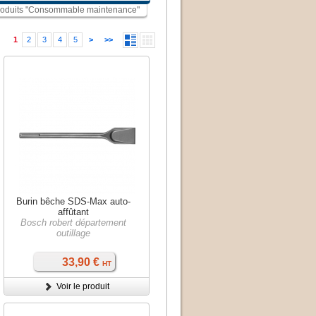
 produits "Consommable maintenance"
1
2
3
4
5
>
>>
Burin bêche SDS-Max auto-
affûtant
Bosch robert département
outillage
33,90 €
HT
Voir le produit