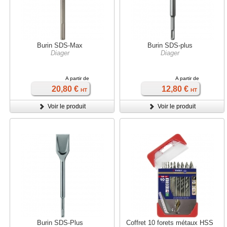
Burin SDS-Max
Burin SDS-plus
Diager
Diager
A partir de
A partir de
20,80 €
12,80 €
HT
HT
Voir le produit
Voir le produit
Burin SDS-Plus
Coffret 10 forets métaux HSS