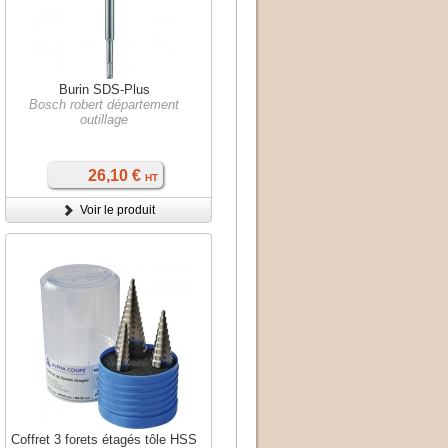
Burin SDS-Plus
Bosch robert département
outillage
26,10 €
HT
Voir le produit
Coffret 3 forets étagés tôle HSS