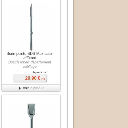
Burin pointu SDS-Max auto-
affûtant
Bosch robert département
outillage
A partir de
20,90 €
HT
Voir le produit