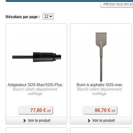
Afficher tous les
Résultats par page :
Adaptateur SDS-Max/SDS-Plus
Burin à asphalte SDS-max
Bosch robert département
Bosch robert département
outillage
outillage
77,80 €
86,70 €
HT
HT
Voir le produit
Voir le produit