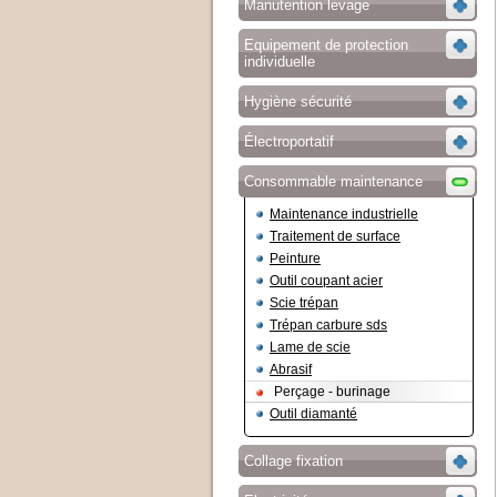
Manutention levage
Equipement de protection
individuelle
Hygiène sécurité
Électroportatif
Consommable maintenance
Maintenance industrielle
Traitement de surface
Peinture
Outil coupant acier
Scie trépan
Trépan carbure sds
Lame de scie
Abrasif
Perçage - burinage
Outil diamanté
Collage fixation