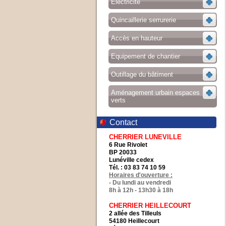
Electricité
Quincaillerie serrurerie
Accès en hauteur
Equipement de chantier
Outillage du bâtiment
Aménagement urbain espaces
verts
Contact
CHERRIER LUNEVILLE
6 Rue Rivolet
BP 20033
Lunéville cedex
Tél. : 03 83 74 10 59
Horaires d'ouverture :
- Du lundi au vendredi
8h à 12h - 13h30 à 18h
CHERRIER HEILLECOURT
2 allée des Tilleuls
54180 Heillecourt