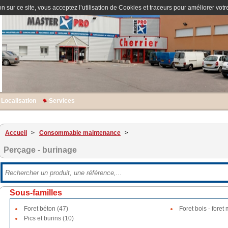
n sur ce site, vous acceptez l’utilisation de Cookies et traceurs pour améliorer votre
Localisation
Services
Accueil
>
Consommable maintenance
>
Perçage - burinage
Sous-familles
Foret béton (47)
Foret bois - foret 
Pics et burins (10)