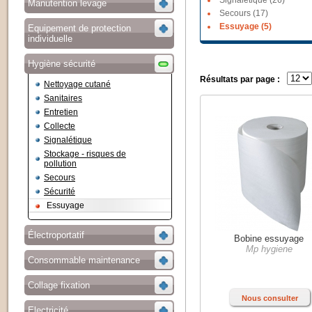
Signalétique (26)
Manutention levage
Secours (17)
Essuyage (5)
Equipement de protection
individuelle
Hygiène sécurité
Résultats par page :
Nettoyage cutané
Sanitaires
Entretien
Collecte
Signalétique
Stockage - risques de
pollution
Secours
Sécurité
Essuyage
Électroportatif
Bobine essuyage
Mp hygiene
Consommable maintenance
Collage fixation
Nous consulter
Electricité