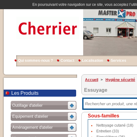
En poursuivant votre navigation sur ce site, vous acceptez l’util
Qui sommes-nous ?
Contact
Localisation
Services
Accueil
>
Hygiène sécurité
Essuyage
Les Produits
Outillage d'atelier
Sous-familles
Equipement d'atelier
Nettoyage cutané (18)
Aménagement d'atelier
Entretien (33)