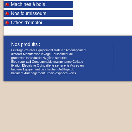
Machines à bois
Nos fournisseurs
Offres d'emploi
Nos produits :
Outillage d'atelier
Equipement d'atelier
Aménagement
d'atelier
Manutention levage
Equipement de
protection individuelle
Hygiène sécurité
Électroportatif
Consommable maintenance
Collage
fixation
Electricité
Quincaillerie serrurerie
Accès en
hauteur
Equipement de chantier
Outillage du
bâtiment
Aménagement urbain espaces verts