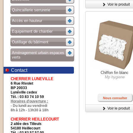
Voir le produit
Quincaillerie serrurerie
Accès en hauteur
Equipement de chantier
Outillage du bâtiment
Aménagement urbain espaces
verts
Contact
Chiffon fin blanc
Mp hygiene
CHERRIER LUNEVILLE
6 Rue Rivolet
BP 20033
Lunéville cedex
Tél. : 03 83 74 10 59
Nous consulter
Horaires d'ouverture :
- Du lundi au vendredi
Voir le produit
8h à 12h - 13h30 à 18h
CHERRIER HEILLECOURT
2 allée des Tilleuls
54180 Heillecourt
Tél. : 03 83 57 57 00