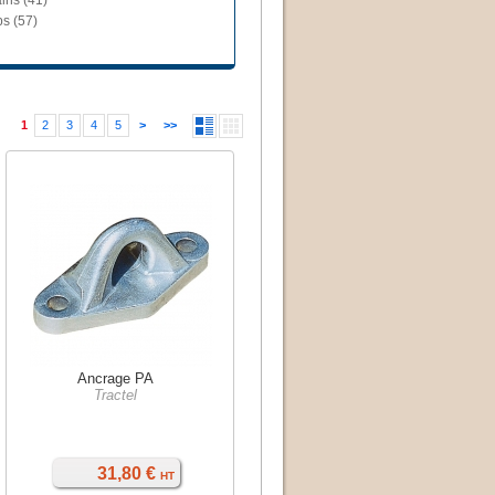
ins (41)
ps (57)
1
2
3
4
5
>
>>
Ancrage PA
Tractel
31,80 €
HT