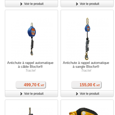
Voir le produit
Voir le produit
Antichute à rappel automatique
Antichute à rappel automatique
à câble Blocfor®
à sangle Blocfor®
Tractel
Tractel
499,70 €
155,00 €
HT
HT
Voir le produit
Voir le produit