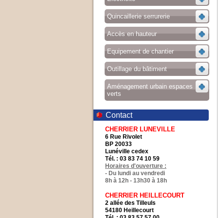
Quincaillerie serrurerie
Accès en hauteur
Equipement de chantier
Outillage du bâtiment
Aménagement urbain espaces
verts
Contact
CHERRIER LUNEVILLE
6 Rue Rivolet
BP 20033
Lunéville cedex
Tél. : 03 83 74 10 59
Horaires d'ouverture :
- Du lundi au vendredi
8h à 12h - 13h30 à 18h
CHERRIER HEILLECOURT
2 allée des Tilleuls
54180 Heillecourt
Tél. : 03 83 57 57 00