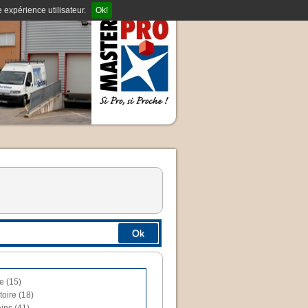
 expérience utilisateur.
Ok!
Ok
e (15)
toire (18)