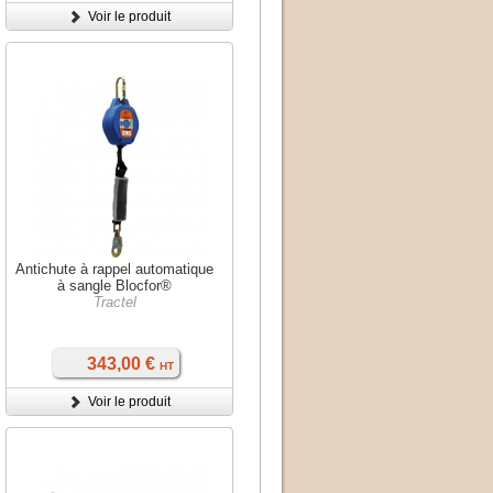
Voir le produit
Antichute à rappel automatique
à sangle Blocfor®
Tractel
343,00 €
HT
Voir le produit