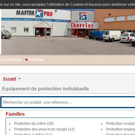
n sur ce site, vous acceptez l’utilisation de Cookies et traceurs pour améliorer votre
Localisation
Services
Accueil
>
Equipement de protection individuelle
Familles
Protection du crâne (10)
Protection oculair
Protection des yeux et du visage (12)
Protection respira