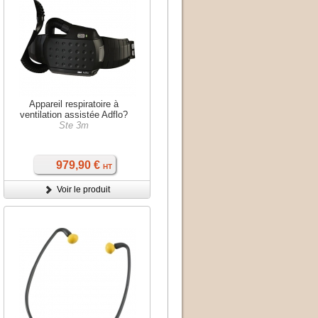
Appareil respiratoire à
ventilation assistée Adflo?
Ste 3m
979,90 €
HT
Voir le produit