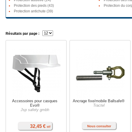
Protection auditive (14)
Protection des ma
Protection des pieds (43)
Protection du cor
Protection antichute (39)
Résultats par page :
Accessoires pour casques
Ancrage fixe/mobile Ballsafe®
Evo®
Tractel
Jsp safety gmbh
32,45 €
Nous consulter
HT