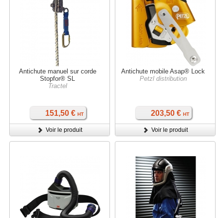
Antichute manuel sur corde
Antichute mobile Asap® Lock
Stopfor® SL
Petzl distribution
Tractel
151,50 €
203,50 €
HT
HT
Voir le produit
Voir le produit