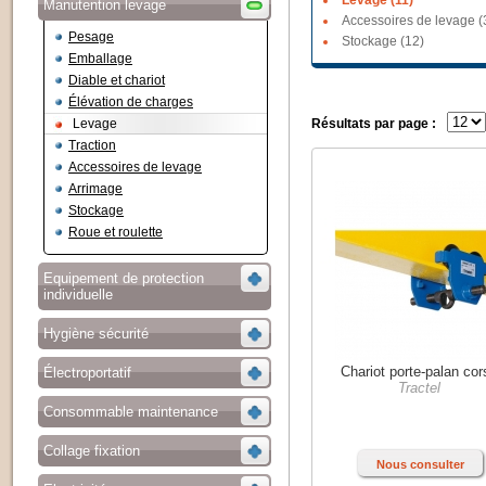
Levage (11)
Manutention levage
Accessoires de levage (
Pesage
Stockage (12)
Emballage
Diable et chariot
Élévation de charges
Levage
Résultats par page :
Traction
Accessoires de levage
Arrimage
Stockage
Roue et roulette
Equipement de protection
individuelle
Hygiène sécurité
Chariot porte-palan cor
Électroportatif
Tractel
Consommable maintenance
Collage fixation
Nous consulter