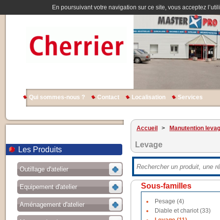
En poursuivant votre navigation sur ce site, vous acceptez l’util
Qui sommes-nous ?
Contact
Localisation
Services
Accueil
>
Manutention leva
Levage
Les Produits
Outillage d'atelier
Sous-familles
Equipement d'atelier
Pesage (4)
Aménagement d'atelier
Diable et chariot (33)