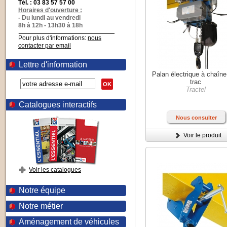
Tél. : 03 83 57 57 00
Horaires d'ouverture :
- Du lundi au vendredi
8h à 12h - 13h30 à 18h
Pour plus d'informations:
nous
contacter par email
Lettre d'information
Palan électrique à chaîne
trac
OK
Tractel
Catalogues interactifs
Nous consulter
Voir le produit
Voir les catalogues
Notre équipe
Notre métier
Aménagement de véhicules