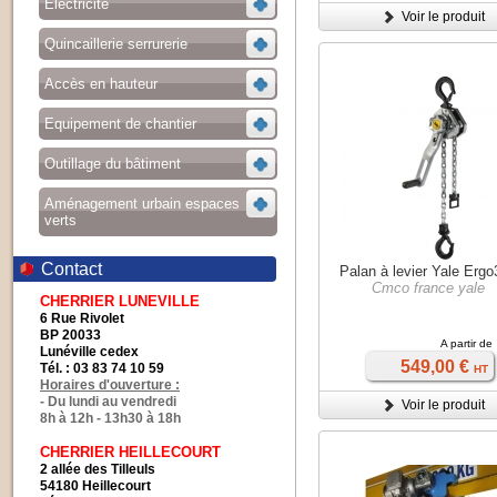
Electricité
Voir le produit
Quincaillerie serrurerie
Accès en hauteur
Equipement de chantier
Outillage du bâtiment
Aménagement urbain espaces
verts
Contact
Palan à levier Yale Erg
Cmco france yale
CHERRIER LUNEVILLE
6 Rue Rivolet
BP 20033
A partir de
Lunéville cedex
549,00 €
Tél. : 03 83 74 10 59
HT
Horaires d'ouverture :
- Du lundi au vendredi
Voir le produit
8h à 12h - 13h30 à 18h
CHERRIER HEILLECOURT
2 allée des Tilleuls
54180 Heillecourt