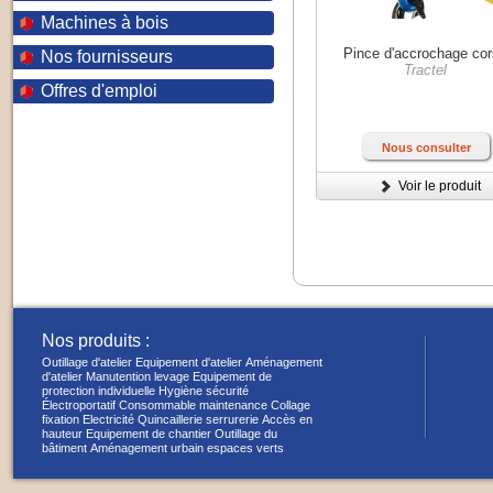
Machines à bois
Pince d'accrochage co
Nos fournisseurs
Tractel
Offres d'emploi
Nous consulter
Voir le produit
Nos produits :
Outillage d'atelier
Equipement d'atelier
Aménagement
d'atelier
Manutention levage
Equipement de
protection individuelle
Hygiène sécurité
Électroportatif
Consommable maintenance
Collage
fixation
Electricité
Quincaillerie serrurerie
Accès en
hauteur
Equipement de chantier
Outillage du
bâtiment
Aménagement urbain espaces verts