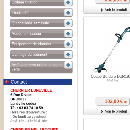
HT
Collage fixation
Voir le produit
Electricité
Quincaillerie serrurerie
Accès en hauteur
Equipement de chantier
Outillage du bâtiment
Aménagement urbain espaces
verts
Coupe Bordure DUR19
Makita
Contact
CHERRIER LUNEVILLE
6 Rue Rivolet
BP 20033
102,00 €
HT
Lunéville cedex
Tél. : 03 83 74 10 59
Voir le produit
Horaires d'ouverture :
- Du lundi au vendredi
8h à 12h - 13h30 à 18h
CHERRIER HEILLECOURT