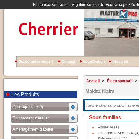
En poursuivant votre navigation sur ce site, vous acceptez l’util
Qui sommes-nous ?
Contact
Localisation
Services
Accueil
>
Électroportatif
>
Makita filaire
Les Produits
Outillage d'atelier
Sous-familles
Equipement d'atelier
Visseuse (1)
Aménagement d'atelier
Perforateur SDS-max (3