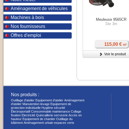
Aménagement de véhicules
Machines à bois
Meuleuse 9565CR
Ste 3m
Nos fournisseurs
Offres d'emploi
115,00 €
HT
Voir le produit
Nos produits :
Outillage d'atelier
Equipement d'atelier
Aménagement
d'atelier
Manutention levage
Equipement de
protection individuelle
Hygiène sécurité
Électroportatif
Consommable maintenance
Collage
fixation
Electricité
Quincaillerie serrurerie
Accès en
hauteur
Equipement de chantier
Outillage du
bâtiment
Aménagement urbain espaces verts