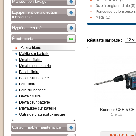
Scie sauteuse (1)
Manutention levage
Scie à onglet-radiale (5)
Ponceuse-défonseuse-ra
Equipement de protection
individuelle
Métal (1)
Hygiène sécurité
Électroportatif
Résultats par page :
Makita filaire
Makita sur batterie
Metabo filaire
Metabo sur batterie
Bosch filaire
Bosch sur batterie
Fein filaire
Fein sur batterie
Dewalt filaire
Dewalt sur batterie
Milwaukee sur batterie
Burineur GSH 5 CE
Ste 3m
Outils de diagnostic-mesure
Consommable maintenance
600,00 €