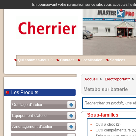
En poursuivant votre navigation sur ce site, vous acceptez l’util
Qui sommes-nous ?
Contact
Localisation
Services
Accueil
>
Électroportatif
>
Metabo sur batterie
Les Produits
Outillage d'atelier
Sous-familles
Equipement d'atelier
Outil à choc (2)
Aménagement d'atelier
Outil complémentaire (5