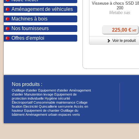
Visseuse à chocs SSD 1
200
Aménagement de véhicules
Metabo sas
Machines à bois
Nos fournisseurs
225,00 €
HT
Offres d'emploi
Voir le produit
Nos produits :
Outillage d'atelier
Equipement d'atelier
Aménagement
d'atelier
Manutention levage
Equipement de
protection individuelle
Hygiène sécurité
Électroportatif
Consommable maintenance
Collage
fixation
Electricité
Quincaillerie serrurerie
Accès en
hauteur
Equipement de chantier
Outillage du
bâtiment
Aménagement urbain espaces verts