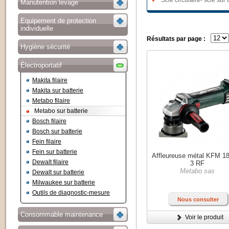
Scie circulaire- scie sur 
Manutention levage
Equipement de protection
individuelle
Résultats par page :
Hygiène sécurité
Électroportatif
Makita filaire
Makita sur batterie
Metabo filaire
Metabo sur batterie
Bosch filaire
Bosch sur batterie
Fein filaire
Fein sur batterie
Affleureuse métal KFM 1
Dewalt filaire
3 RF
Metabo sas
Dewalt sur batterie
Milwaukee sur batterie
Outils de diagnostic-mesure
Nous consulter
Consommable maintenance
Voir le produit