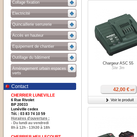
Collage fixation
Electricité
Quincaillerie serrurerie
Accès en hauteur
Equipement de chantier
Outillage du bâtiment
Chargeur ASC 55
Ste 3m
Aménagement urbain espaces
verts
Contact
42,00 €
HT
CHERRIER LUNEVILLE
6 Rue Rivolet
Voir le produit
BP 20033
Lunéville cedex
Tél. : 03 83 74 10 59
Horaires d'ouverture :
- Du lundi au vendredi
8h à 12h - 13h30 à 18h
CHERRIER HEILLECOURT