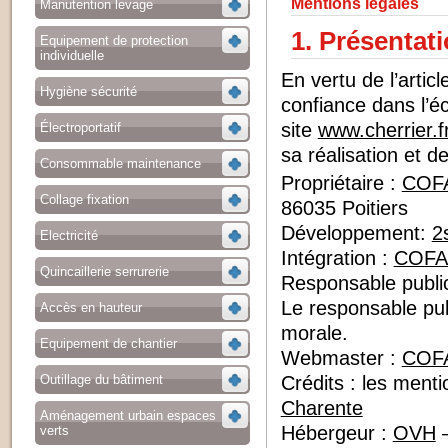
Mentions légales
Manutention levage
1. Présentati
Equipement de protection
individuelle
En vertu de l’artic
Hygiène sécurité
confiance dans l’éc
site
www.cherrier.f
Électroportatif
sa réalisation et de
Consommable maintenance
Propriétaire :
COF
Collage fixation
86035 Poitiers
Développement:
2
Electricité
Intégration :
COF
Quincaillerie serrurerie
Responsable publi
Le responsable pu
Accès en hauteur
morale.
Equipement de chantier
Webmaster :
COF
Crédits : les ment
Outillage du bâtiment
Charente
Aménagement urbain espaces
Hébergeur :
OVH
–
verts