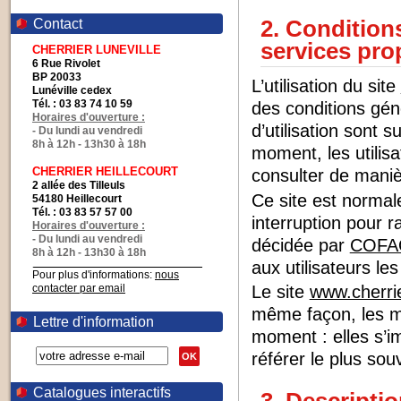
2. Conditions
Contact
services pro
CHERRIER LUNEVILLE
6 Rue Rivolet
BP 20033
L’utilisation du site
Lunéville cedex
Tél. : 03 83 74 10 59
des conditions géné
Horaires d'ouverture :
d’utilisation sont 
- Du lundi au vendredi
8h à 12h - 13h30 à 18h
moment, les utilis
CHERRIER HEILLECOURT
consulter de maniè
2 allée des Tilleuls
Ce site est normal
54180 Heillecourt
Tél. : 03 83 57 57 00
interruption pour 
Horaires d'ouverture :
- Du lundi au vendredi
décidée par
COFA
8h à 12h - 13h30 à 18h
aux utilisateurs les
Pour plus d'informations:
nous
Le site
www.cherrie
contacter par email
même façon, les me
Lettre d'information
moment : elles s’im
référer le plus so
OK
Catalogues interactifs