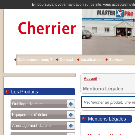
En poursuivant votre navigation sur ce site, vous acceptez l’util
Qui sommes-nous ?
Contact
Localisation
Services
Accueil
>
Mentions Légales
Les Produits
Outillage d'atelier
Equipement d'atelier
Mentions Légales
Aménagement d'atelier