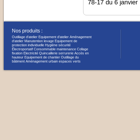
78-17 du 6 janvier
Nos produits :
Outillage d'atelier
Equipement d'atelier
Aménagement
d'atelier
Manutention levage
Equipement de
protection individuelle
Hygiène sécurité
Électroportatif
Consommable maintenance
Collage
fixation
Electricité
Quincaillerie serrurerie
Accès en
hauteur
Equipement de chantier
Outillage du
bâtiment
Aménagement urbain espaces verts