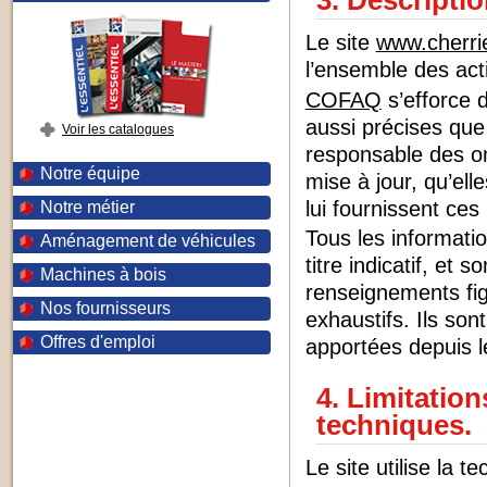
3. Descriptio
Le site
www.cherrie
l’ensemble des acti
COFAQ
s’efforce d
aussi précises que 
Voir les catalogues
responsable des om
Notre équipe
mise à jour, qu’elle
lui fournissent ces
Notre métier
Tous les informatio
Aménagement de véhicules
titre indicatif, et 
Machines à bois
renseignements fig
Nos fournisseurs
exhaustifs. Ils so
Offres d'emploi
apportées depuis l
4. Limitatio
techniques.
Le site utilise la t