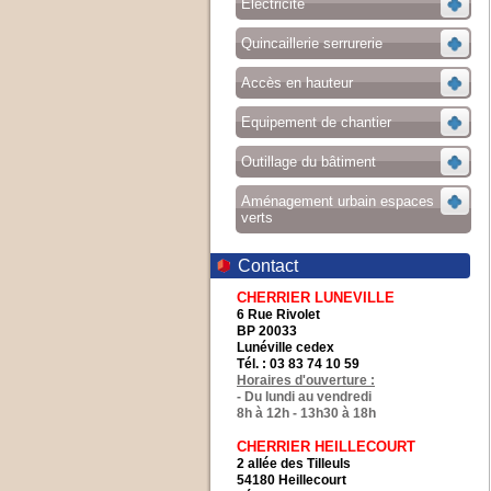
Electricité
Quincaillerie serrurerie
Accès en hauteur
Equipement de chantier
Outillage du bâtiment
Aménagement urbain espaces
verts
Contact
CHERRIER LUNEVILLE
6 Rue Rivolet
BP 20033
Lunéville cedex
Tél. : 03 83 74 10 59
Horaires d'ouverture :
- Du lundi au vendredi
8h à 12h - 13h30 à 18h
CHERRIER HEILLECOURT
2 allée des Tilleuls
54180 Heillecourt