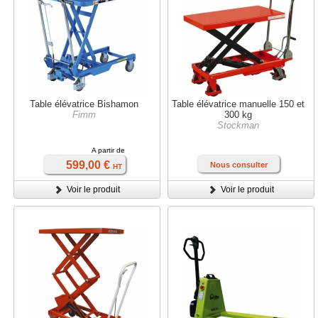
Table élévatrice Bishamon
Table élévatrice manuelle 150 et
Fimm
300 kg
Stockman
A partir de
599,00 €
Nous consulter
HT
Voir le produit
Voir le produit