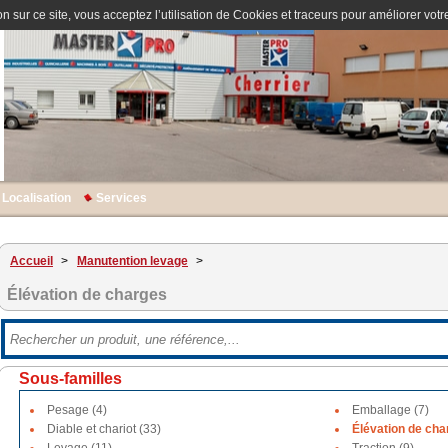
n sur ce site, vous acceptez l’utilisation de Cookies et traceurs pour améliorer votre
Localisation
Services
Accueil
>
Manutention levage
>
Élévation de charges
Sous-familles
Pesage (4)
Emballage (7)
Diable et chariot (33)
Élévation de cha