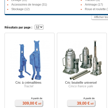
Levage (11)
Traction (9)
Accessoires de levage (31)
Arrimage (17)
Stockage (12)
Roue et roulette (
Afficher t
Résultats par page :
Cric à crémaillères
Cric bouteille universel
Tractel
Cmco france yale
A partir de
A partir de
309,00 €
39,00 €
HT
HT