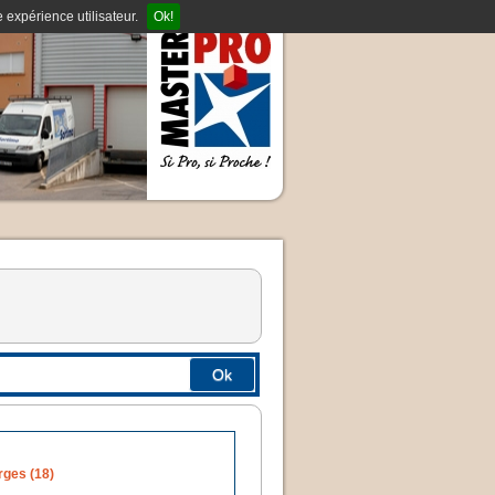
 expérience utilisateur.
Ok!
Ok
rges (18)