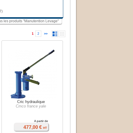
7)
ous les produits "Manutention Levage"
1
2
>>
Cric hydraulique
Cmco france yale
A partir de
477,00 €
HT