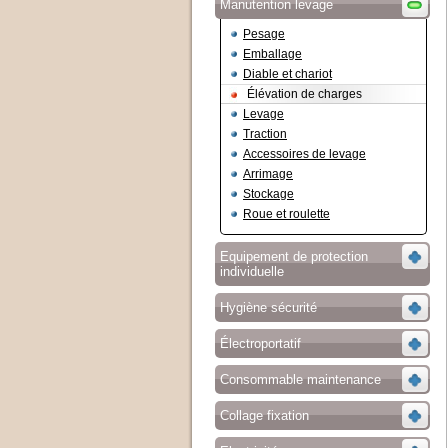
Manutention levage
Pesage
Emballage
Diable et chariot
Élévation de charges
Levage
Traction
Accessoires de levage
Arrimage
Stockage
Roue et roulette
Equipement de protection
individuelle
Hygiène sécurité
Électroportatif
Consommable maintenance
Collage fixation