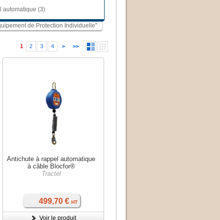
l automatique (3)
Equipement de Protection Individuelle"
1
2
3
4
>
>>
Antichute à rappel automatique
à câble Blocfor®
Tractel
499,70 €
HT
Voir le produit