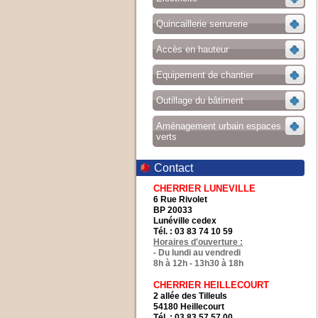
Quincaillerie serrurerie
Accès en hauteur
Equipement de chantier
Outillage du bâtiment
Aménagement urbain espaces
verts
Contact
CHERRIER LUNEVILLE
6 Rue Rivolet
BP 20033
Lunéville cedex
Tél. : 03 83 74 10 59
Horaires d'ouverture :
- Du lundi au vendredi
8h à 12h - 13h30 à 18h
CHERRIER HEILLECOURT
2 allée des Tilleuls
54180 Heillecourt
Tél. : 03 83 57 57 00