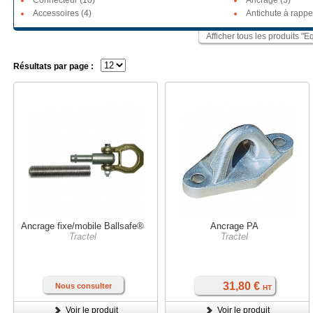
Connecteur (10)
Ancrage (5)
Accessoires (4)
Antichute à rappe
Afficher tous les produits "
Résultats par page :
Ancrage fixe/mobile Ballsafe®
Ancrage PA
Tractel
Tractel
31,80 €
Nous consulter
HT
Voir le produit
Voir le produit