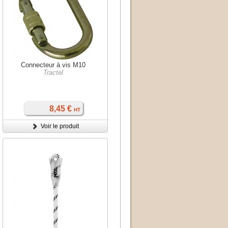
Connecteur à vis M10
Tractel
8,45 €
HT
Voir le produit