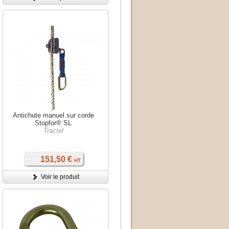
Antichute manuel sur corde
Stopfor® SL
Tractel
151,50 €
HT
Voir le produit