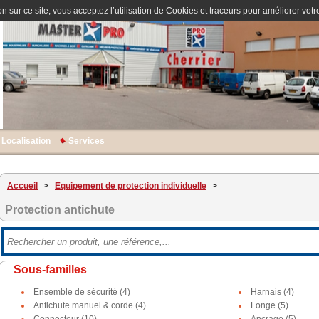
n sur ce site, vous acceptez l’utilisation de Cookies et traceurs pour améliorer votre
Localisation
Services
Accueil
>
Equipement de protection individuelle
>
Protection antichute
Sous-familles
Ensemble de sécurité (4)
Harnais (4)
Antichute manuel & corde (4)
Longe (5)