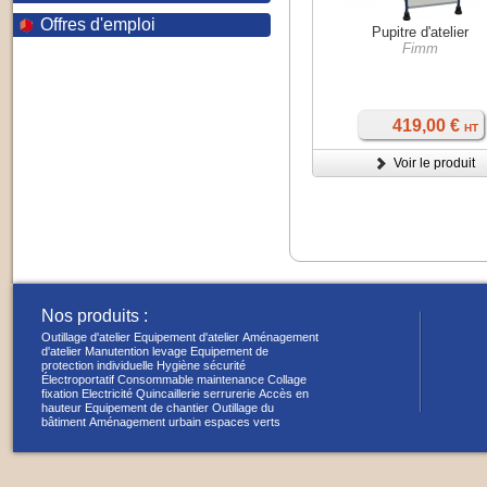
Offres d'emploi
Pupitre d'atelier
Fimm
419,00 €
HT
Voir le produit
Nos produits :
Outillage d'atelier
Equipement d'atelier
Aménagement
d'atelier
Manutention levage
Equipement de
protection individuelle
Hygiène sécurité
Électroportatif
Consommable maintenance
Collage
fixation
Electricité
Quincaillerie serrurerie
Accès en
hauteur
Equipement de chantier
Outillage du
bâtiment
Aménagement urbain espaces verts