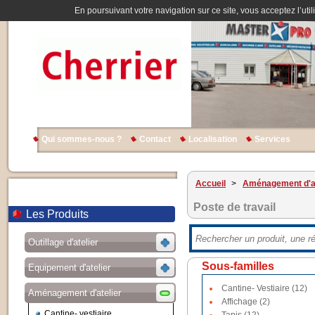
En poursuivant votre navigation sur ce site, vous acceptez l’util
Qui sommes-nous ?
Contact
Localisation
Services
Accueil
>
Aménagement d'at
Poste de travail
Les Produits
Outillage d'atelier
Sous-familles
Equipement d'atelier
Cantine- Vestiaire (12)
Aménagement d'atelier
Affichage (2)
Cantine- vestiaire