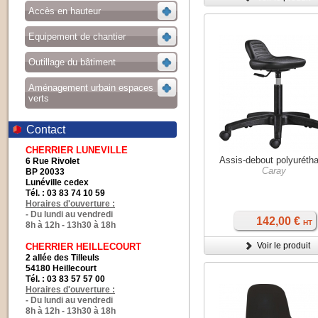
Accès en hauteur
Equipement de chantier
Outillage du bâtiment
Aménagement urbain espaces
verts
Contact
CHERRIER LUNEVILLE
Assis-debout polyuréth
6 Rue Rivolet
Caray
BP 20033
Lunéville cedex
Tél. : 03 83 74 10 59
Horaires d'ouverture :
- Du lundi au vendredi
142,00 €
HT
8h à 12h - 13h30 à 18h
Voir le produit
CHERRIER HEILLECOURT
2 allée des Tilleuls
54180 Heillecourt
Tél. : 03 83 57 57 00
Horaires d'ouverture :
- Du lundi au vendredi
8h à 12h - 13h30 à 18h