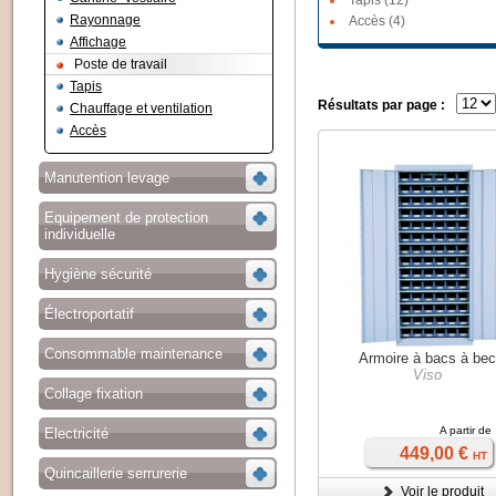
Tapis (12)
Rayonnage
Accès (4)
Affichage
Poste de travail
Tapis
Résultats par page :
Chauffage et ventilation
Accès
Manutention levage
Equipement de protection
individuelle
Hygiène sécurité
Électroportatif
Consommable maintenance
Armoire à bacs à be
Viso
Collage fixation
A partir de
Electricité
449,00 €
HT
Quincaillerie serrurerie
Voir le produit