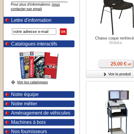
Pour plus d'informations:
nous
contacter par email
Lettre d'information
OK
Chaise coque renforc
Mobika
Catalogues interactifs
25,00 €
HT
Voir le produit
Voir les catalogues
Notre équipe
Notre métier
Aménagement de véhicules
Machines à bois
Nos fournisseurs