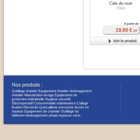
Cale de roue
Viso
A partir de
19,00 €
HT
Voir le produit
Nos produits :
Outillage d'atelier
Equipement d'atelier
Aménagement
d'atelier
Manutention levage
Equipement de
protection individuelle
Hygiène sécurité
Électroportatif
Consommable maintenance
Collage
fixation
Electricité
Quincaillerie serrurerie
Accès en
hauteur
Equipement de chantier
Outillage du
bâtiment
Aménagement urbain espaces verts