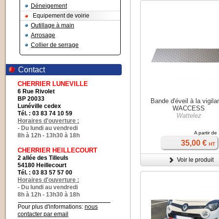
Déneigement
Equipement de voirie
Outillage à main
Arrosage
Collier de serrage
Contact
CHERRIER LUNEVILLE
6 Rue Rivolet
BP 20033
Bande d'éveil à la vigil
Lunéville cedex
WACCESS
Tél. : 03 83 74 10 59
Wattelez
Horaires d'ouverture :
- Du lundi au vendredi
A partir de
8h à 12h - 13h30 à 18h
35,00 €
HT
CHERRIER HEILLECOURT
2 allée des Tilleuls
Voir le produit
54180 Heillecourt
Tél. : 03 83 57 57 00
Horaires d'ouverture :
- Du lundi au vendredi
8h à 12h - 13h30 à 18h
Pour plus d'informations:
nous
contacter par email