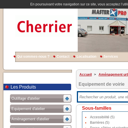
En poursuivant votre navigation sur ce site, vous acceptez l’util
Qui sommes-nous ?
Contact
Localisation
Services
Accueil
>
Aménagement urb
Equipement de voirie
Les Produits
Outillage d'atelier
Sous-familles
Equipement d'atelier
Accessibilité (5)
Aménagement d'atelier
Barrières (5)