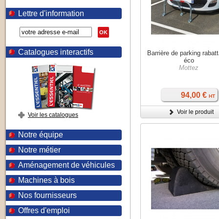
Lettre d'information
OK
Catalogues interactifs
Barrière de parking rabat
éco
Mottez
94,00 €
HT
Voir le produit
Voir les catalogues
Notre équipe
Notre métier
Aménagement de véhicules
Machines à bois
Nos fournisseurs
Offres d'emploi