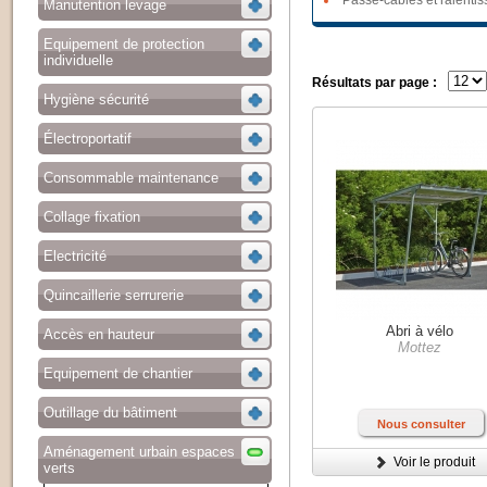
Passe-câbles et ralentis
Manutention levage
Equipement de protection
individuelle
Résultats par page :
Hygiène sécurité
Électroportatif
Consommable maintenance
Collage fixation
Electricité
Quincaillerie serrurerie
Abri à vélo
Accès en hauteur
Mottez
Equipement de chantier
Outillage du bâtiment
Nous consulter
Aménagement urbain espaces
Voir le produit
verts