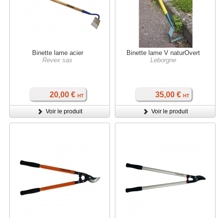
Binette lame acier
Binette lame V naturOvert
Revex sas
Leborgne
20,00 €
35,00 €
HT
HT
Voir le produit
Voir le produit