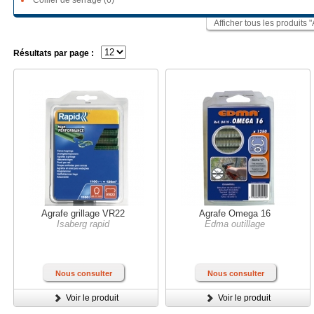
Collier de serrage (6)
Afficher tous les produit
Résultats par page :
Agrafe grillage VR22
Agrafe Omega 16
Isaberg rapid
Edma outillage
Nous consulter
Nous consulter
Voir le produit
Voir le produit