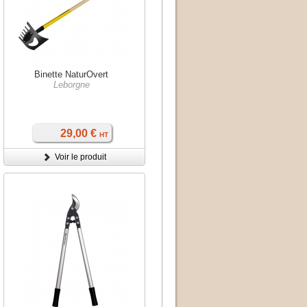
Binette NaturOvert
Leborgne
29,00 €
HT
Voir le produit