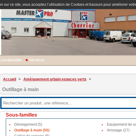
n sur ce site, vous acceptez l’utilisation de Cookies et traceurs pour améliorer votre
Localisation
Services
Accueil
>
Aménagement urbain espaces verts
>
Outillage à main
Sous-familles
Déneigement (5)
Equipement de voi
Outillage à main (50)
Arrosage (27)