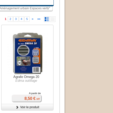
s "Aménagement urbain Espaces verts"
1
2
3
4
5
>
>>
Agrafe Omega 20
Edma outillage
A partir de
8,50 €
HT
Voir le produit