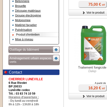
Bétonnière
75,00 €
HT
Brouette
Découpe matériaux
Voir le produit
Groupe électrogène
Motopompe
Matériel façadier
Pulvérisation
Produit d'entretien
Mise à niveau
Outillage du bâtiment
Aménagement urbain espaces
verts
Traitement fongicide
Dalep
Contact
CHERRIER LUNEVILLE
6 Rue Rivolet
A partir de
BP 20033
16,20 €
HT
Lunéville cedex
Tél. : 03 83 74 10 59
Voir le produit
Horaires d'ouverture :
- Du lundi au vendredi
8h à 12h - 13h30 à 18h