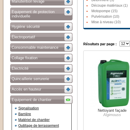
Bétonnière (3)
Manutention levage
Découpe matériaux (1)
Motopompe (15)
Equipement de protection
individuelle
Pulvérisation (10)
Mise à niveau (10)
Hygiène sécurité
Électroportatif
Résultats par page :
Consommable maintenance
Collage fixation
Electricité
Quincaillerie serrurerie
Accès en hauteur
Equipement de chantier
Signalisation
Nettoyant façade
Barrière
Algimouss
Matériel de chantier
Outillage de terrassement