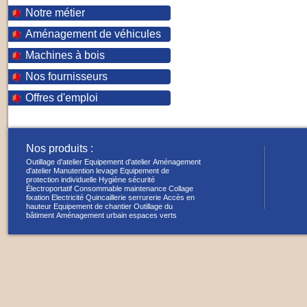
Notre métier
Aménagement de véhicules
Machines à bois
Nos fournisseurs
Offres d'emploi
Nos produits :
Outillage d'atelier
Equipement d'atelier
Aménagement
d'atelier
Manutention levage
Equipement de
protection individuelle
Hygiène sécurité
Électroportatif
Consommable maintenance
Collage
fixation
Electricité
Quincaillerie serrurerie
Accès en
hauteur
Equipement de chantier
Outillage du
bâtiment
Aménagement urbain espaces verts