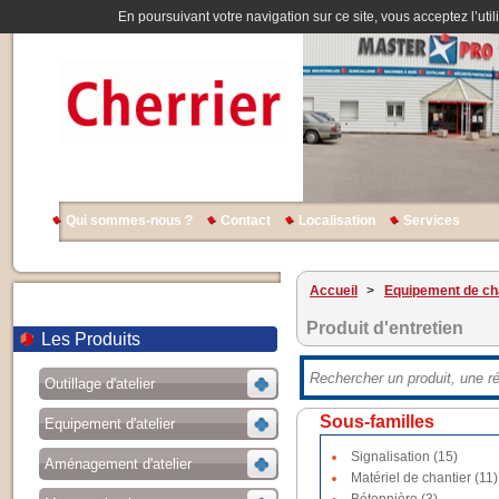
En poursuivant votre navigation sur ce site, vous acceptez l’util
Qui sommes-nous ?
Contact
Localisation
Services
Accueil
>
Equipement de ch
Produit d'entretien
Les Produits
Outillage d'atelier
Sous-familles
Equipement d'atelier
Signalisation (15)
Aménagement d'atelier
Matériel de chantier (11)